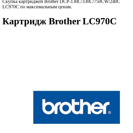
Скупка картриджей Brother DCP-130C/330C/750CW/240C
LC970C по максимальным ценам.
Картридж Brother LC970C