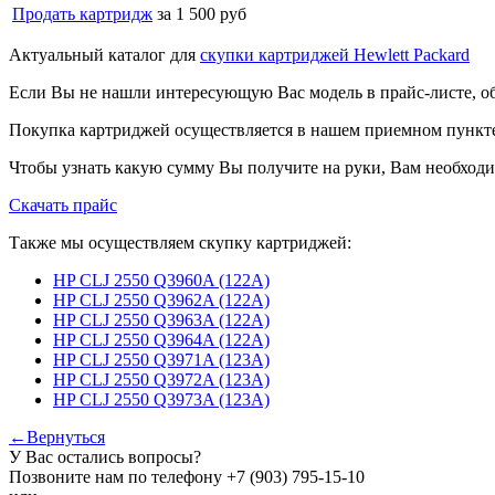
Продать картридж
за 1 500 руб
Актуальный каталог для
скупки картриджей Hewlett Packard
Если Вы не нашли интересующую Вас модель в прайс-листе, о
Покупка картриджей осуществляется в нашем приемном пункте,
Чтобы узнать какую сумму Вы получите на руки, Вам необходи
Скачать прайс
Также мы осуществляем скупку картриджей:
HP CLJ 2550 Q3960A (122A)
HP CLJ 2550 Q3962A (122A)
HP CLJ 2550 Q3963A (122A)
HP CLJ 2550 Q3964A (122A)
HP CLJ 2550 Q3971A (123A)
HP CLJ 2550 Q3972A (123A)
HP CLJ 2550 Q3973A (123A)
←Вернуться
У Вас остались вопросы?
Позвоните нам по телефону
+7 (903) 795-15-10