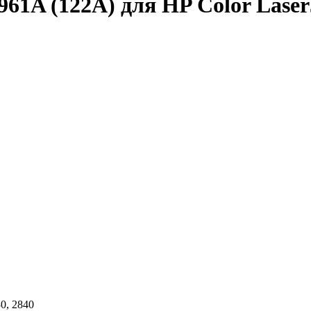
1A (122A) для HP Color LaserJet
30, 2840