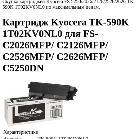
Скупка картриджей Kyocera FS 5250/2026/2126/2526/2626 TK-
590K 1T02KV0NL0 по максимальным ценам.
Картридж Kyocera TK-590K
1T02KV0NL0 для FS-
C2026MFP/ C2126MFP/
C2526MFP/ C2626MFP/
C5250DN
Характеристики
Артикул
TK-590K 1T02KV0NL0