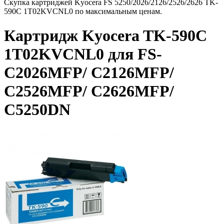
Скупка картриджей Kyocera FS 5250/2026/2126/2526/2626 TK-
590C 1T02KVCNL0 по максимальным ценам.
Картридж Kyocera TK-590C
1T02KVCNL0 для FS-
C2026MFP/ C2126MFP/
C2526MFP/ C2626MFP/
C5250DN