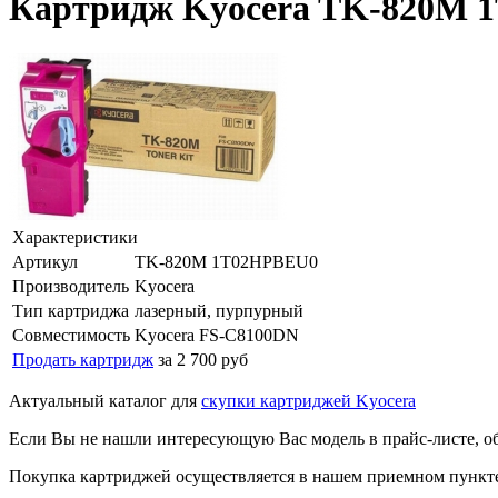
Картридж Kyocera TK-820M 
Характеристики
Артикул
TK-820M 1T02HPBEU0
Производитель
Kyocera
Тип картриджа
лазерный, пурпурный
Совместимость
Kyocera FS-C8100DN
Продать картридж
за 2 700 руб
Актуальный каталог для
скупки картриджей Kyocera
Если Вы не нашли интересующую Вас модель в прайс-листе, о
Покупка картриджей осуществляется в нашем приемном пункте,