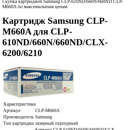
Скупка картриджей Samsung CLP-610ND/660N/660ND CLP-
M660A по максимальным ценам.
Картридж Samsung CLP-
M660A для CLP-
610ND/660N/660ND/CLX-
6200/6210
Характеристики
Артикул
CLP-M660A
Производитель
Samsung
Тип картриджа
лазерный пурпурный
Samsung CLP-610ND/660N/660ND/CLX-