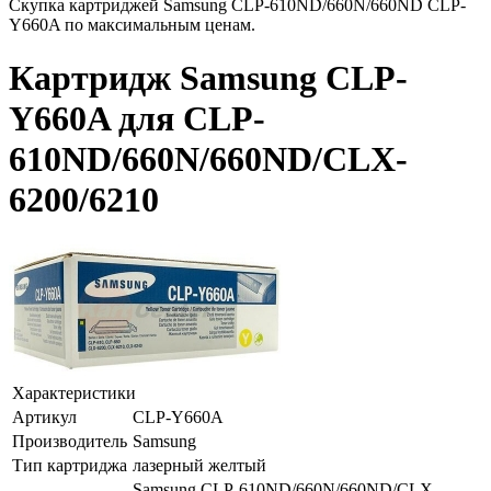
Скупка картриджей Samsung CLP-610ND/660N/660ND CLP-
Y660A по максимальным ценам.
Картридж Samsung CLP-
Y660A для CLP-
610ND/660N/660ND/CLX-
6200/6210
Характеристики
Артикул
CLP-Y660A
Производитель
Samsung
Тип картриджа
лазерный желтый
Samsung CLP-610ND/660N/660ND/CLX-