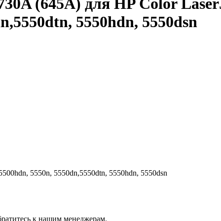
0A (645A) для HP Color LaserJe
dn,5550dtn, 5550hdn, 5550dsn
 5500hdn, 5550n, 5550dn,5550dtn, 5550hdn, 5550dsn
братитесь к нашим менеджерам.