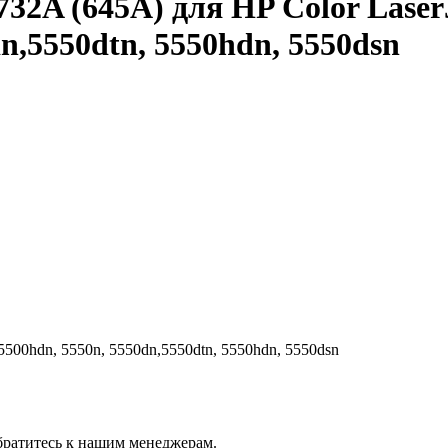
2A (645A) для HP Color LaserJe
dn,5550dtn, 5550hdn, 5550dsn
 5500hdn, 5550n, 5550dn,5550dtn, 5550hdn, 5550dsn
братитесь к нашим менеджерам.